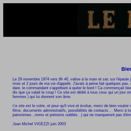
Bie
Le 29 novembre 1974 vers 8h 40, valise à la main et sac sur l'épaule j
mois et 2 jours de ma vie d'appelé. J'avais à peine fait quelques pas
dare, le commandant s'apprêtant à quiter le bord ! Ca commençait bi
dis que ça valait le coup ! Ce site est dédié à tous ceux qui un jour 
femmes ) qui lui donnent son âme.
C
e site est le votre, et pour qu'il vive et évolue, merci de bien voul
films, documents administratifs, possibilités de contacts.... Merci à t
patronimes...noms et prénoms oubliés...) qui ne manqueront pas d'éma
Jean Michel VIGEZZI juin 2003