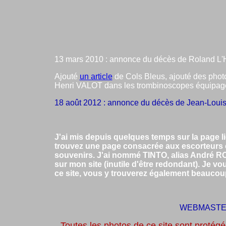
13 mars 2010 : annonce du décès de Roland L'
Ajouté
un article
de Cols Bleus, ajouté des pho
Henri VALOT dans les trombinoscopes équipages
18 août 2012 : annonce du décès de Jean-Lo
J'ai mis depuis quelques temps sur la page li
trouvez une page consacrée aux escorteurs c
souvenirs. J'ai nommé TINTO, alias André R
sur mon site (inutile d'être redondant). Je v
ce site, vous y trouverez également beauco
WEBMASTE
Toutes les photos de ce site sont protégée